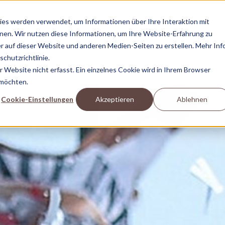
es werden verwendet, um Informationen über Ihre Interaktion mit
nnen. Wir nutzen diese Informationen, um Ihre Website-Erfahrung zu
 auf dieser Website und anderen Medien-Seiten zu erstellen. Mehr Inf
KIEZHELDEN
RABAUKEN
BUSINESS
S
SHOP
TV
chutzrichtlinie.
Website nicht erfasst. Ein einzelnes Cookie wird in Ihrem Browser
 möchten.
Cookie-Einstellungen
Akzeptieren
Ablehnen