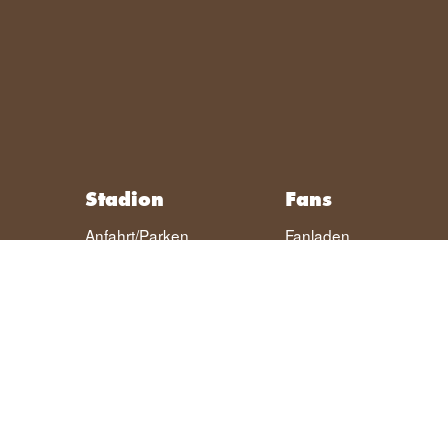
Stadion
Fans
Anfahrt/Parken
Fanladen
Stadionführung
Fanräume
Fanclubs