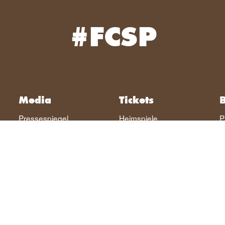
#FCSP
Media
Tickets
B
Pressespiegel
Heimspiele
P
St. Pauli TV
Auswärtsspiele
H
VIVA
Dauerkarten
U
Newsletter
Ticket-Infos
E
News-Archiv
VIP-Karten
S
E