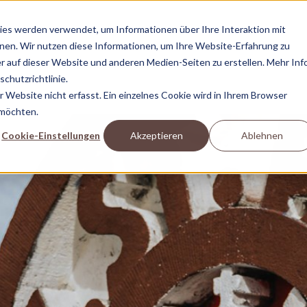
es werden verwendet, um Informationen über Ihre Interaktion mit
nnen. Wir nutzen diese Informationen, um Ihre Website-Erfahrung zu
 auf dieser Website und anderen Medien-Seiten zu erstellen. Mehr Inf
KIEZHELDEN
RABAUKEN
BUSINESS
S
SHOP
TV
chutzrichtlinie.
Website nicht erfasst. Ein einzelnes Cookie wird in Ihrem Browser
 möchten.
Cookie-Einstellungen
Akzeptieren
Ablehnen