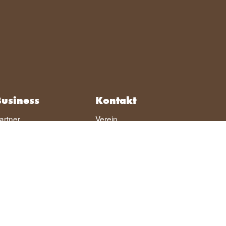
usiness
Kontakt
artner
Verein
ospitality
Jobs
nterstützerclub
Abteilungen
venträume
Vermarktung
éparées
FCSP-Meldeportal
hrenwerte Gesellschaft
Datenschutz