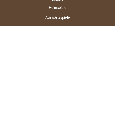
Tickets
Heimspiele
Auswärtsspiele
Dauerkarten
Ticket-Infos
VIP-Karten
Business
Partner
Hospitality
Unterstützerclub
Eventräume
Séparées
Ehrenwerte Gesellschaft