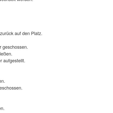
urück auf den Platz.
or geschossen.
hießen.
r aufgestellt.
ßen.
ggeschossen.
en.