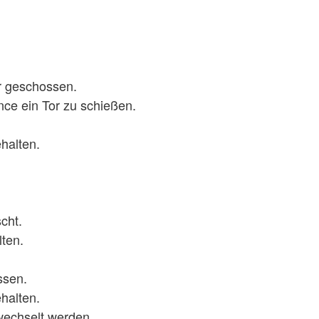
Tor geschossen.
ance ein Tor zu schießen.
ehalten.
.
scht.
lten.
ossen.
ehalten.
ewechselt werden.