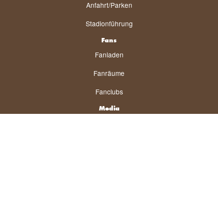
Anfahrt/Parken
Stadionführung
Fans
Fanladen
Fanräume
Fanclubs
Media
Pressespiegel
St. Pauli TV
VIVA
Newsletter
News-Archiv
Tickets