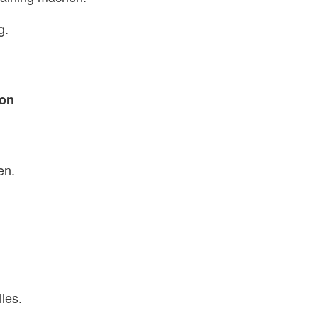
g.
ion
en.
les.